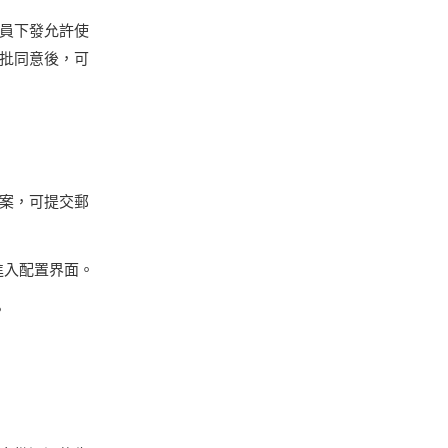
員下發允許使
批同意後，可
案，可提交郵
進入配置界面。
。