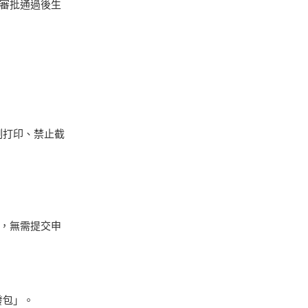
審批通過後生
制打印、禁止截
，無需提交申
發包」。