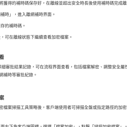
將獲得的補時碼保存好，在離線並超出安全時長後使用補時碼完成離
網補時」，進入離網補時界面。
保存的補時碼。
後，可在離線狀態下繼續查看加密檔案。
看
 提供詳細審批結果記錄，可在流程界面查看，包括檔案解密、調整安全屬
網補時等審批紀錄。
案
密檔案掃描工具策略後，客戶端使用者可掃描全盤或指定路徑的加密
桌面右下角客戶端圖標，選擇「檔案加密」，點擊「掃描加密檔案」