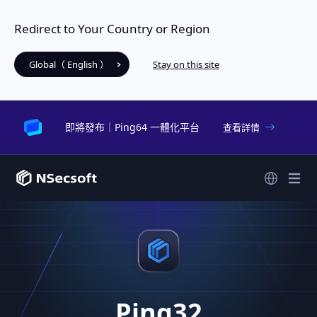
Redirect to Your Country or Region
Global（ English ）
Stay on this site
即將發布｜Ping64 一體化平台
查看詳情
Ping32