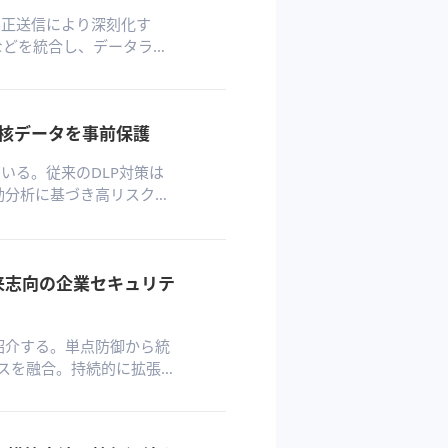
不正送信により深刻化す
理などを統合し、データライ
。企業のデータ管理体制を
核データを事前保護
いる。従来のDLP対策は
行動分析に基づき高リスク従
的に強化する。これによ
ら能動的セキュリティへ
未来志向の企業セキュリテ
を紹介する。単点防御から統
ンスを融合。持続的に拡張可