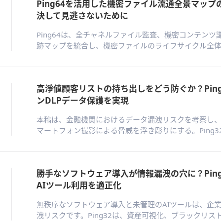
Ping64を活用した機密ファイル流通全景マップの
決して見逃さないために
Ping64は、全チャネルファイル監査、機密コンテン
跡マップを統合し、機密ファイルのライフサイクル全
り、データ漏洩時の正確な原因究明と証拠連鎖の形成が
経路を特定し、適切な是正措置を講じることができま
高淨値顧客リストの持ち出しをどう防ぐか？Pin
ンDLPデータ保護を実現
本稿は、金融機関におけるデータ漏洩リスクを考察し
マートフォン撮影による脅威を浮き彫りにする。Ping3
ションは、機密コンテンツ識別、透過的暗号化、ウォー
どを特徴とし、取引データと顧客資産をあらゆるオフ
勝手なソフトウェア導入が情報漏洩の穴に？Ping
AIツール利用を適正化
無秩序なソフトウェア導入と未管理のAIツールは、企
洩リスクです。Ping32は、資産可視化、ブラックリス