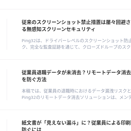
内ソフトウェアストア、リアルタイム警告を統合した
ンス枠組みを提供し、エンドポイントのソフトウェア
態に変革します。
従来のスクリーンショット禁止措置は屡々回避され
る無感知スクリーンセキュリティ
Ping32は、ドライバーレベルのスクリーンショット
ク、完全な監査証跡を通じて、クローズドループのスク
ューションを提供します。不正なキャプチャを遮断し
止し、精密なフォレンジック追跡を可能にしながら、
これにより、スクリーンを漏洩脆弱性から制御された
従業員退職データが未消去？リモートデータ消去
します。
を防ぐ方法
本稿では、従業員の退職時におけるデータ漏洩リスク
Ping32のリモートデータ消去ソリューションは、メ
離、NIST 800-88及びISO/IEC 27001に準拠し
書の自動発行を統合し、分散型ワークフォース環境に
拠かつトレーサブルなデータ破壊を実現する。
紙文書が「見えない漏斗」に？従業員による印刷
防ぐには