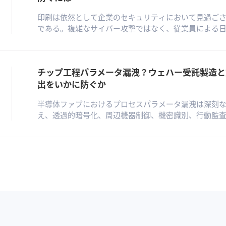
印刷は依然として企業のセキュリティにおいて見過ご
である。複雑なサイバー攻撃ではなく、従業員による
を通じて機密情報を外部に流出させるリスクをはらむ
界を越えると、電子ログによる追跡が完全に不可能と
印刷行動の継続監査、機密コンテンツの事前識別によ
チップ工程パラメータ漏洩？ウェハー受託製造と
入、そして印刷透かしによる物理的トレーサビリティ
Ping32はこれらの機能を統合し、事前防止・事中制御
出をいかに防ぐか
ズドループを提供する。
半導体ファブにおけるプロセスパラメータ漏洩は深刻
え、透過的暗号化、周辺機器制御、機密識別、行動監
効率を損なわずに中核技術を保護する鍵となる。