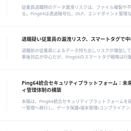
従業員退職時のデータ漏洩リスクは、ファイル複製や
る。Ping64は透過暗号化、DLP、エンドポイント管
フサイクル全体をカバーする能動的な防御体制を実現
強化し、持続可能なセキュリティ基盤を提供する。
退職疑い従業員の漏洩リスク、スマートタグで中
退職前の従業員によるデータ持ち出しリスクが増加して
事後対応が中心だが、Ping64のスマートタグ戦略は
業員を自動識別し、アクセス制御や外部送信制限を動
り、漏洩発生前の早期保護が可能となり、受動的防御か
の転換を実現する。
Ping64統合セキュリティプラットフォーム：
ィ管理体制の構築
本稿は、Ping64統合セキュリティプラットフォーム
一管理へ移行し、データ保護・端末管理・コンプライア
能な未来志向のセキュリティ体制を実現する。