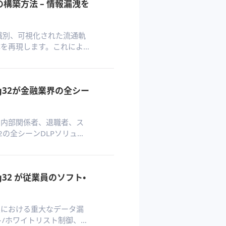
構築方法 – 情報漏洩を
ツ識別、可視化された流通軌
体を再現します。これによ
可能となり、企業は漏洩
す。
g32が金融業界の全シー
、内部関係者、退職者、ス
2の全シーンDLPソリュー
ターマーク、USB制御な
ィスチャネルで保護する。
32 が従業員のソフト・
業における重大なデータ漏
ト/ホワイトリスト制御、社