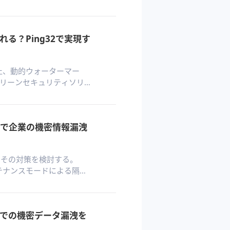
クローズドループ型ガバナ
環境を監査可能で安全な状
る？Ping32で実現す
防止、動的ウォーターマー
リーンセキュリティソリ
、スマートフォン撮影を抑
日常業務を妨害しません。
セキュリティ境界へと変革
で企業の機密情報漏洩
とその対策を検討する。
ンテナンスモードによる隔
た段階的消去、監査可能な消去証明
おけるコンプライアンス準
での機密データ漏洩を