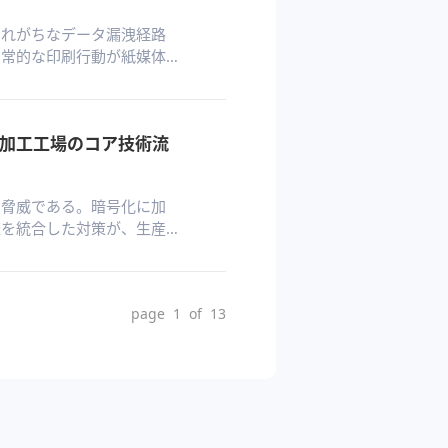
されがちなデータ漏洩経路
日常的な印刷行動が紙媒体
。紙文書は一度物理的な境
なる。効果的な対策には、
る遮断、承認フローの導
加工工場のコア技術流
の確立が不可欠である。
・事後追跡を実現するクロー
な脅威である。暗号化に加
査を統合した対策が、生産
page 1 of 13