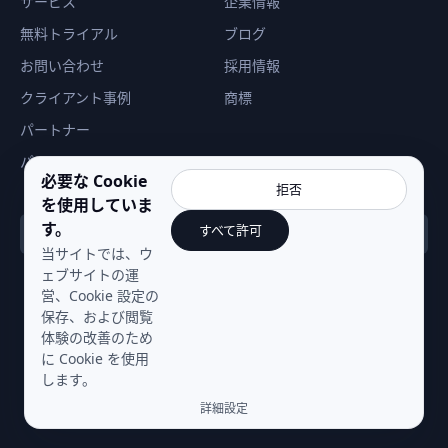
サービス
企業情報
無料トライアル
ブログ
お問い合わせ
採用情報
クライアント事例
商標
パートナー
パートナー
必要な Cookie
拒否
を使用していま
す。
すべて許可
日本（日本語）
当サイトでは、ウ
ェブサイトの運
営、Cookie 設定の
保存、および閲覧
体験の改善のため
に Cookie を使用
Copyright ©
2026
NSecsoft. All Rights Reserved.
します。
プライバシー
|
利用規約
詳細設定