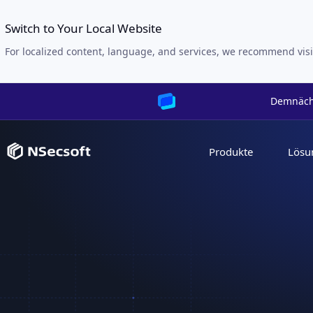
Switch to Your Local Website
For localized content, language, and services, we recommend visi
Demnächs
Produkte
Lösu