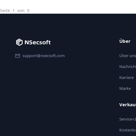
Seite 1 von 0
Über
support@nsecsoft.com
Über uns
Nachrich
Karriere
Marke
Verkau
Service-
Kostenlo