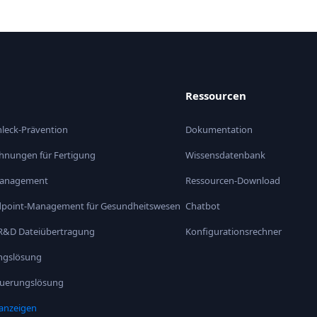
Ressourcen
nleck-Prävention
Dokumentation
chnungen für Fertigung
Wissensdatenbank
management
Ressourcen-Download
Endpoint-Management für Gesundheitswesen
Chatbot
R&D Dateiübertragung
Konfigurationsrechner
angslösung
uerungslösung
 anzeigen