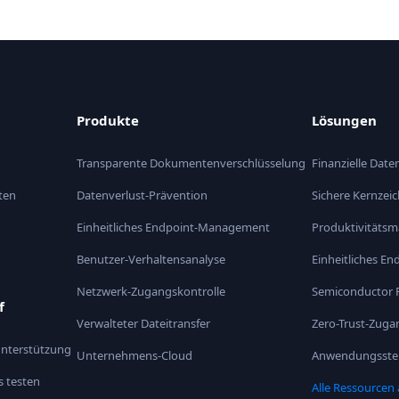
Produkte
Lösungen
Transparente Dokumentenverschlüsselung
Finanzielle Date
ten
Datenverlust-Prävention
Sichere Kernzei
Einheitliches Endpoint-Management
Produktivitäts
Benutzer-Verhaltensanalyse
Einheitliches 
Netzwerk-Zugangskontrolle
Semiconductor 
f
Verwalteter Dateitransfer
Zero-Trust-Zug
Unterstützung
Unternehmens-Cloud
Anwendungsste
s testen
Alle Ressourcen