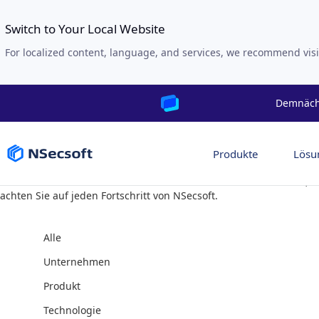
Switch to Your Local Website
For localized content, language, and services, we recommend visi
Demnächs
Produkte
Lösu
Blog
Erfahren Sie mehr über die neuesten Nachrichten und Berichte, er
achten Sie auf jeden Fortschritt von NSecsoft.
Alle
Unternehmen
Produkt
Technologie