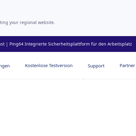
ting your regional website.
t | Ping64 Integrierte Sicherheitsplattform für den Arbeitsplatz
Kostenlose Testversion
Partner
ngen
Support
halten Sie heiße Aktivitätsinformationen,