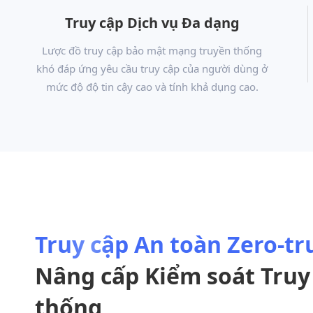
Truy cập Dịch vụ Đa dạng
Lược đồ truy cập bảo mật mạng truyền thống
khó đáp ứng yêu cầu truy cập của người dùng ở
mức độ độ tin cậy cao và tính khả dụng cao.
Truy cập An toàn Zero-tr
Nâng cấp Kiểm soát Truy
thống