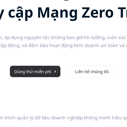
y cập Mạng Zero T
, áp dụng nguyên tắc không bao giờ tin tưởng, luôn xác m
cập động, và đảm bảo hoạt động kinh doanh an toàn và ổ
Dùng thử miễn phí
Liên hệ chúng tôi
h trình quản lý dữ liệu doanh nghiệp thông minh hiệu quả