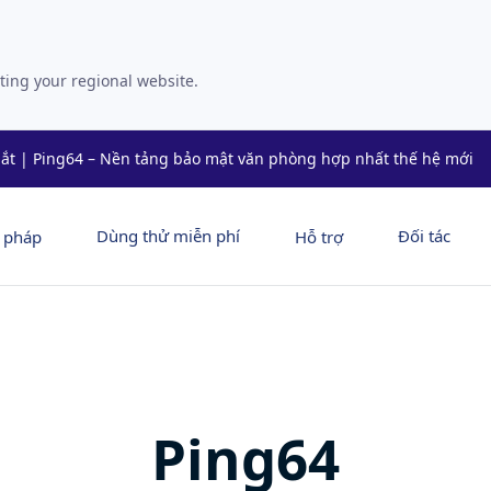
ting your regional website.
ắt | Ping64 – Nền tảng bảo mật văn phòng hợp nhất thế hệ mới
Dùng thử miễn phí
Đối tác
i pháp
Hỗ trợ
Ping64