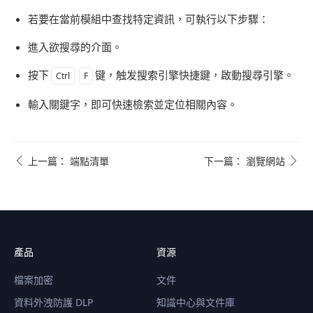
若要在當前模組中查找特定資訊，可執行以下步驟：
進入欲搜尋的介面。
按下
键，触发搜索引擎
快捷鍵，啟動搜尋引擎。
Ctrl
F
輸入關鍵字，即可快速檢索並定位相關內容。
上一篇： 端點清單
下一篇： 瀏覽網站
產品
資源
檔案加密
文件
資料外洩防護 DLP
知識中心與文件庫