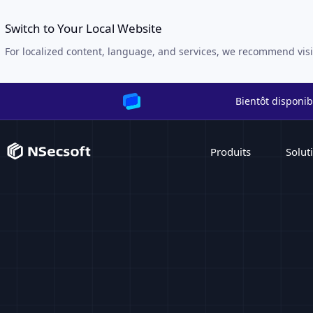
Switch to Your Local Website
For localized content, language, and services, we recommend visi
Bientôt disponib
Produits
Solut