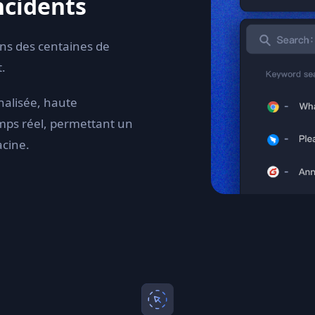
ncidents
ans des centaines de
t.
nalisée, haute
mps réel, permettant un
acine.