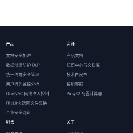
产品
资源
文档安全加密
产品文档
数据泄漏防护 DLP
知识中心与文档库
统一终端安全管理
技术白皮书
用户行为监控分析
智能客服
OneNAC 网络准入控制
Ping32 配置计算器
FileLink 跨网文件交换
企业安全网盘
销售
关于