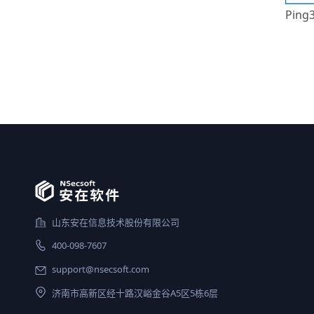
Pin
山东安在信息技术股份有限公司
400-098-7607
support@nsecsoft.com
济南市高新区经十路汉峪金谷A5区5栋6层