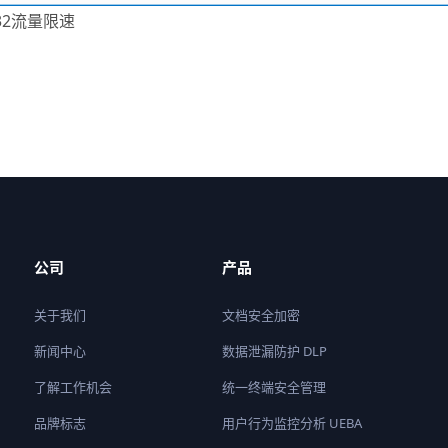
g32流量限速
公司
产品
关于我们
文档安全加密
新闻中心
数据泄漏防护 DLP
了解工作机会
统一终端安全管理
品牌标志
用户行为监控分析 UEBA