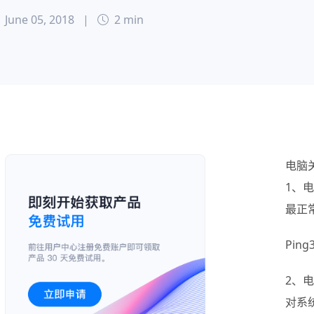
June 05, 2018
|
2 min
电脑
1、电
最正
Ping
2、
对系