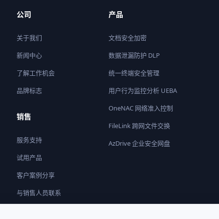
公司
产品
关于我们
文档安全加密
新闻中心
数据泄漏防护 DLP
了解工作机会
统一终端安全管理
品牌标志
用户行为监控分析 UEBA
OneNAC 网络准入控制
销售
FileLink 跨网文件交换
服务支持
AzDrive 企业安全网盘
试用产品
客户案例分享
与销售人员联系
成为合作伙伴