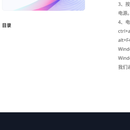
3、按
电源
4、
目录
ctr
alt
Wi
Wi
我们