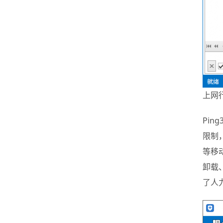
上网
Ping
限制
等移
卸载
了人