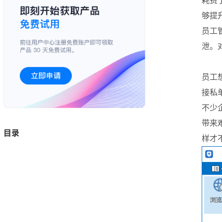
耗费
够提
员工
泄。
员工
接私
不少
带来
目录
样才