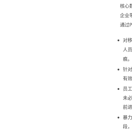
核心
企业
通过
对
人
痕
针对
有
员
未
前
暴力
段