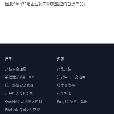
因此Ping32是企业员工聊天监控的首选产品。
产品
资源
文档安全加密
产品文档
数据泄漏防护 DLP
知识中心与文档库
统一终端安全管理
技术白皮书
用户行为监控分析
智能客服
OneNAC 网络准入控制
Ping32 配置计算器
FileLink 跨网文件交换