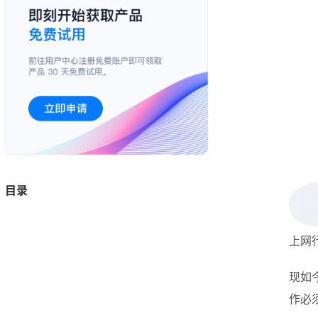
目录
上网
现如
作必