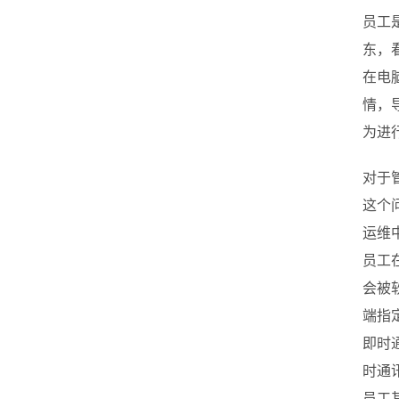
员工
东，
在电
情，
为进
对于
这个
运维
员工
会被
端指
即时
时通
员工