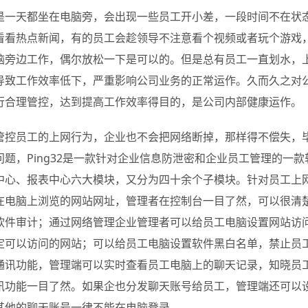
是一天都坐在电脑旁，会出现一些员工开小差，一段时间不在状
看看热点新闻，有的员工会趁领导不注意看个视频或者玩个游戏
脑旁边工作，偶尔放松一下是可以的。但是总有员工一直划水，
导致工作效率低下，严重影响公司业务的正常运作。久而久之对
行合理管控，达到提高工作效率得目的，是公司内部健康运作。
管控员工的上网行为，企业也不会把网络断掉，那样得不偿失，毕竟
问题，Ping32是一款针对企业信息防泄密和企业员工管理的一
中心、报表中心六大模块，又分为四十余个子模块。针对员工上
在电脑上浏览的网站网址，管理者在控制台一目了然，可以很清
软件审计；通过网络管理企业管理者可以给员工电脑设置网站访
定可以访问的网站；可以给员工电脑设置软件黑白名单，禁止员
通讯功能，管理端可以实时查看员工电脑上的聊天记录，知晓员
讯功能一目了然。如果企也分发聊天账号给员工，管理端还可以
其他的聊天账号一律不能在电脑登录。