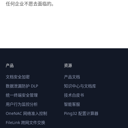
任何企业不愿去面临的。
产品
资源
文档安全加密
产品文档
数据泄漏防护 DLP
知识中心与文档库
统一终端安全管理
技术白皮书
用户行为监控分析
智能客服
OneNAC 网络准入控制
Ping32 配置计算器
FileLink 跨网文件交换