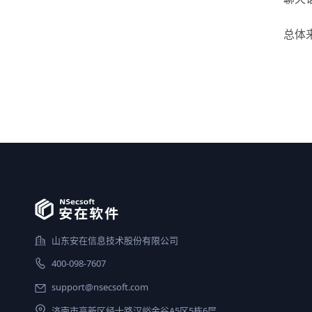
总体
山东安在信息技术股份有限公司
400-098-7607
support@nsecsoft.com
济南市高新区经十路汉峪金谷A5区5栋6层