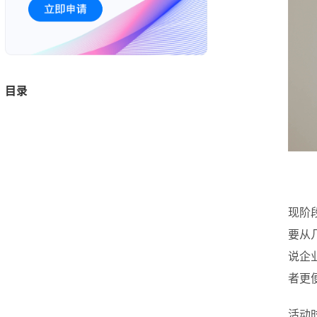
目录
现阶
要从
说企
者更
活动