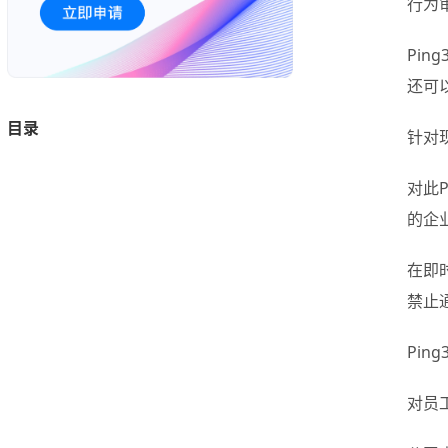
行为
Pi
还可
目录
针对
对此
的企
在即
禁止
Pi
对员