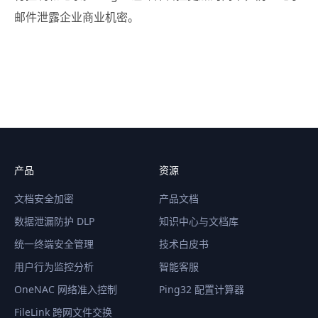
邮件泄露企业商业机密。
产品
资源
文档安全加密
产品文档
数据泄漏防护 DLP
知识中心与文档库
统一终端安全管理
技术白皮书
用户行为监控分析
智能客服
OneNAC 网络准入控制
Ping32 配置计算器
FileLink 跨网文件交换