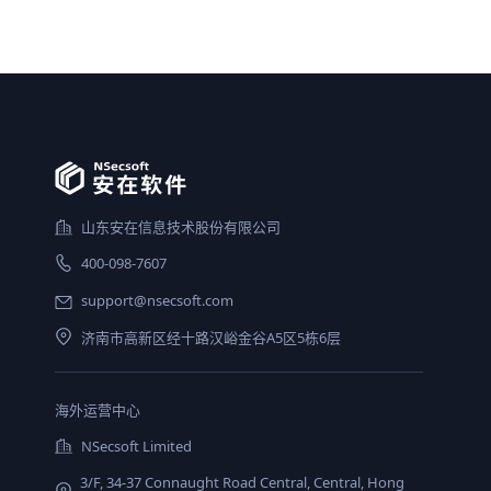
山东安在信息技术股份有限公司
400-098-7607
support@nsecsoft.com
济南市高新区经十路汉峪金谷A5区5栋6层
海外运营中心
NSecsoft Limited
3/F, 34-37 Connaught Road Central, Central, Hong