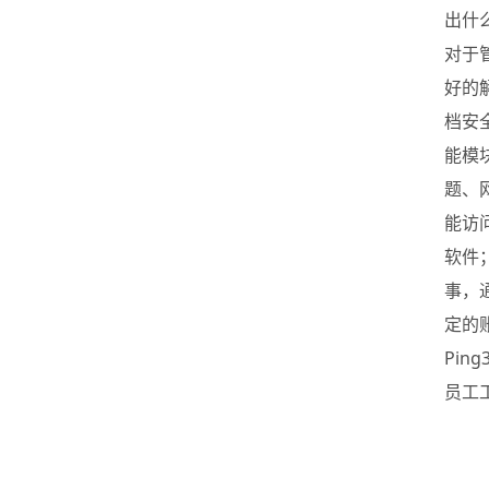
出什
对于
好的
档安
能模
题、
能访
软件
事，
定的
Pi
员工