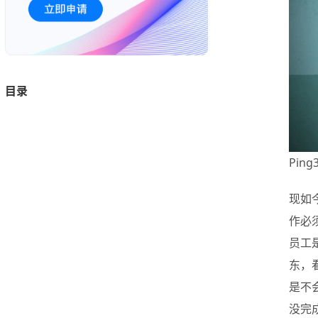
目录
Pin
现如
作必
员工
东，
是不
没完