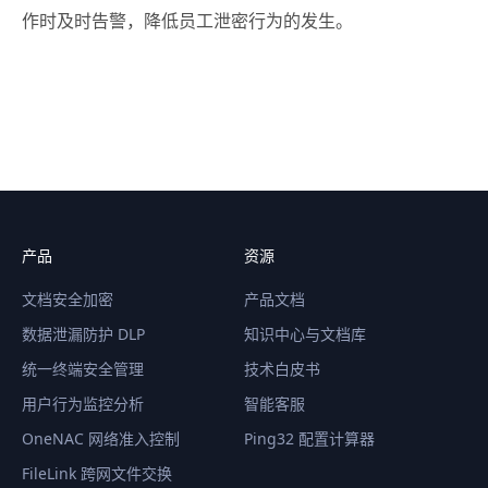
作时及时告警，降低员工泄密行为的发生。
产品
资源
文档安全加密
产品文档
数据泄漏防护 DLP
知识中心与文档库
统一终端安全管理
技术白皮书
用户行为监控分析
智能客服
OneNAC 网络准入控制
Ping32 配置计算器
FileLink 跨网文件交换