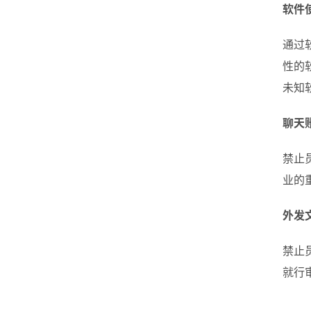
软件
通过
性的
未知
聊天
禁止
业的
外发
禁止
就行