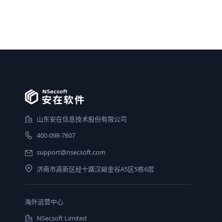
山东安在信息技术股份有限公司
400-098-7607
support@nsecsoft.com
济南市高新区经十路汉峪金谷A5区5栋6层
海外运营中心
NSecsoft Limited