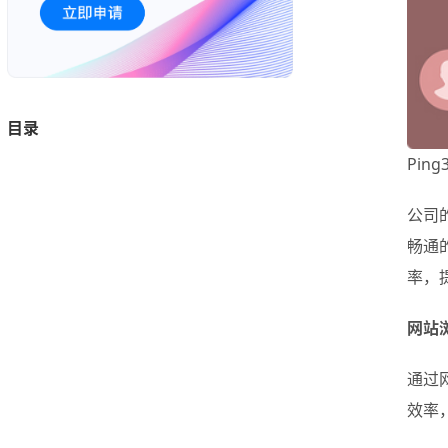
目录
Pin
公司
畅通
率，
网站
通过
效率