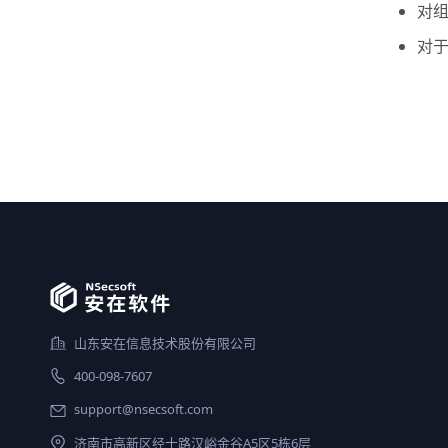
对
对
山东安在信息技术股份有限公司
400-098-7607
support@nsecsoft.com
济南市高新区经十路汉峪金谷A5区5栋6层