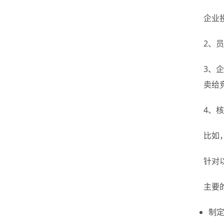
企业
2、
3、
卖给
4、
比如
针对
主要
制