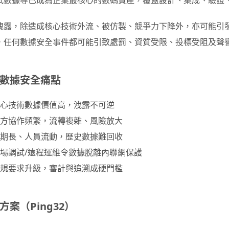
試數據等已成為企業最核心的數碼資產，覆蓋設計、集成、驗證
洩露，除造成核心技術外流、被仿製、競爭力下降外，亦可能引
，任何數據安全事件都可能引致處罰、資質受限、投標受阻及聲
數據安全痛點
核心技術數據價值高，洩露不可逆
多方協作頻繁，流轉複雜、風險放大
周期長、人員流動，歷史數據難回收
現場調試/遠程運維令數據脫離內聯網保護
合規要求升級，審計與追溯成硬門檻
方案（Ping32）