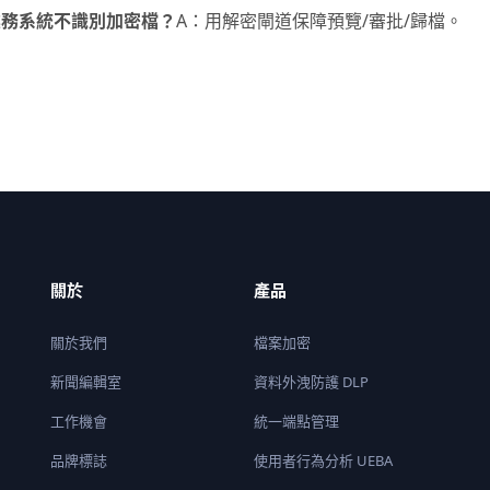
 業務系統不識別加密檔？
A：用解密閘道保障預覽/審批/歸檔。
關於
產品
關於我們
檔案加密
新聞編輯室
資料外洩防護 DLP
工作機會
統一端點管理
品牌標誌
使用者行為分析 UEBA