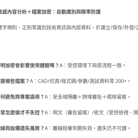
敏感內容分析＋檔案加密：自動識別與精準防護
鍵字規則、正則等識別技術資訊與內部資料，於建立/保存/外發
 透明加密會影響使用體驗嗎？
A：受控環境下與原流程一致。
 支援哪些檔案？
A：CAD/仿真/程式碼/參數/測試資料等 200+。
 如何避免跨專案誤用？
A：安全域隔離＋跨域審批＋稽核留痕。
 外發怎麼做才不失控？
A：明文（審批留痕）/密文（受控檢視、
 離線與設備遺失風險？
A：離線授權到期失效，遺失仍不可讀。