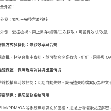
安全外發：
文外發：審批＋完整留痕稽核
外發：受控檢視、禁止另存/編輯/二次擴散，可設有效期/次數
審批方式多樣化：兼顧效率與合規
端審批、控制台集中審批、並可整合企業微信、釘釘、飛書與 OA
離線保護：保障現場調試與出差情境
離線授權與時效控制；到期自動失效。設備遺失時檔案仍為密文
解密閘道：保障業務系統可用
 PLM/PDM/OA 等系統無法識別加密檔，透過上傳環節受控