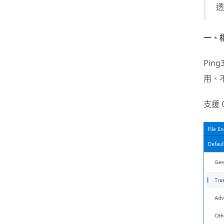
透
一、
Pi
用、
支援