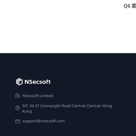
Q6
NSecsoft Limited
3/F, 34-37 Connaught Road Central, Central, Hong
Kong
support@nsecsoft.com