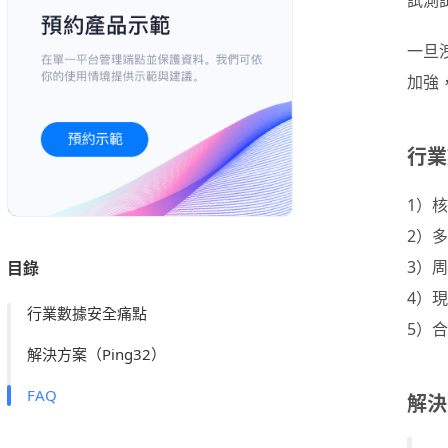
試測
一旦
加強
行業
1）
2）
3）
目錄
4）
行業數據安全痛點
5）
解決方案（Ping32）
FAQ
解決