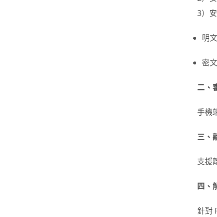
3）
明
密文
二、
手機
三、
支援
四、
針對