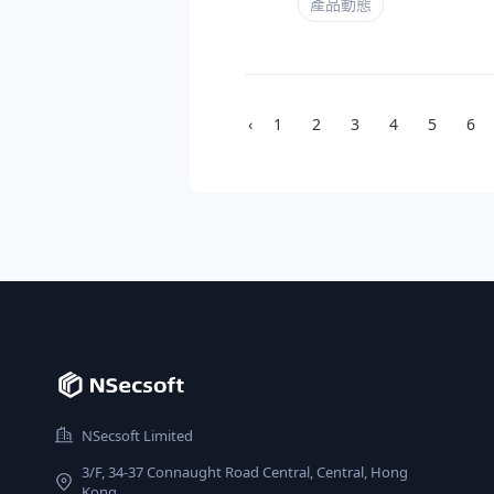
產品動態
‹
1
2
3
4
5
6
NSecsoft Limited
3/F, 34-37 Connaught Road Central, Central, Hong
Kong