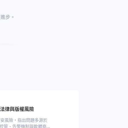
次進步。
法律與版權風險
資安風險，指出問題多源於
安裝控管、告警機制與軟體商