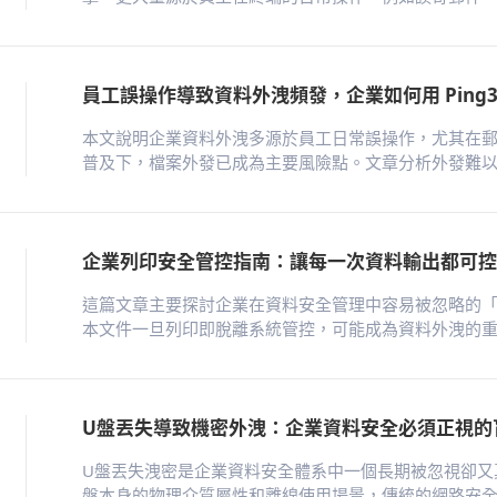
印帶走等行為。中大型企業由於設備多樣、部門協作鏈
更需要建立統一的終端安全管理體系。Ping32透過終
控、敏感內容識別、文件加密與合規外發機制，協助企
溯」的完整閉環管理，將風險控制前移至行為發生之前
員工誤操作導致資料外洩頻發，企業如何用 Ping
率，提升整體資料安全治理能力。
本文說明企業資料外洩多源於員工日常誤操作，尤其在
普及下，檔案外發已成為主要風險點。文章分析外發難
Ping32 如何透過行為稽核、管道控管、白名單機制與
控的外發管理機制，在不影響營運效率的前提下，有效
企業列印安全管控指南：讓每一次資料輸出都可控
這篇文章主要探討企業在資料安全管理中容易被忽略的
本文件一旦列印即脫離系統管控，可能成為資料外洩的重要途
列印安全管控能力為核心，從列印權限控管、內容敏感
印溯源等多個層面，說明如何建立完整的列印安全機制
截、行為記錄與可追溯標記等方式，企業可將原本不可
理，實現從「可列印」到「可控列印」的轉變，進一步
U盤丟失導致機密外洩：企業資料安全必須正視的
降低資訊外洩風險。
U盤丟失洩密是企業資料安全體系中一個長期被忽視卻又
盤本身的物理介質屬性和離線使用場景，傳統的網路安