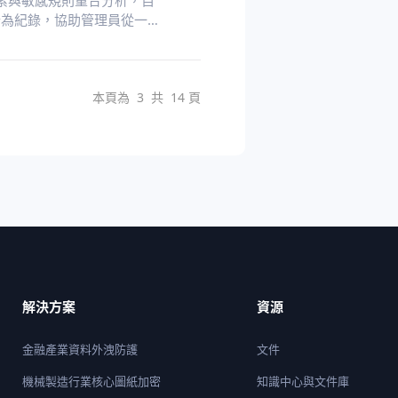
檢索與敏感規則重合分析，自
行為紀錄，協助管理員從一
本頁為 3 共 14 頁
解決方案
資源
金融產業資料外洩防護
文件
機械製造行業核心圖紙加密
知識中心與文件庫