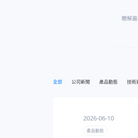
瞭解最
全部
公司新聞
產品動態
技術
2026-06-10
產品動態