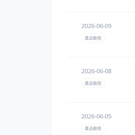
2026-06-09
產品動態
2026-06-08
產品動態
2026-06-05
產品動態