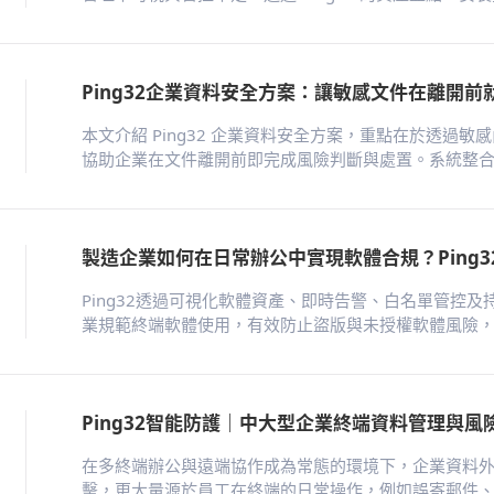
店，企業可建立完整治理閉環，在確保業務效率的同時
整體資訊安全。
Ping32企業資料安全方案：讓敏感文件在離開前
本文介紹 Ping32 企業資料安全方案，重點在於透過
協助企業在文件離開前即完成風險判斷與處置。系統整
核追蹤與加密聯動機制，並搭配審批流程，降低日常業
的資料外洩風險，實現從被動防護走向主動治理的資安
製造企業如何在日常辦公中實現軟體合規？Ping
Ping32透過可視化軟體資產、即時告警、白名單管控
業規範終端軟體使用，有效防止盜版與未授權軟體風險
合規管理。
Ping32智能防護｜中大型企業終端資料管理與風
在多終端辦公與遠端協作成為常態的環境下，企業資料
擊，更大量源於員工在終端的日常操作，例如誤寄郵件、