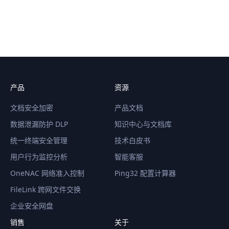
产品
资源
文档安全加密
产品文档
数据泄漏防护 DLP
知识中心与文档库
统一终端安全管理
技术白皮书
用户行为监控分析
智能客服
OneNAC 网络准入控制
Ping32 配置计算器
FileLink 跨网文件交换
企业安全网盘
销售
关于