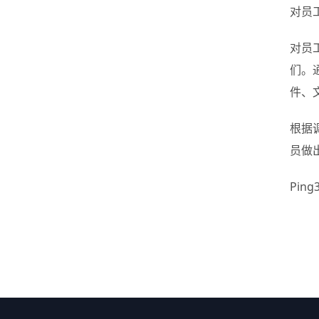
对员
对员
们。
件、
根据
员做
Pi