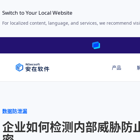
Switch to Your Local Website
For localized content, language, and services, we recommend visi
产品
数据防泄漏
企业如何检测内部威胁防
密