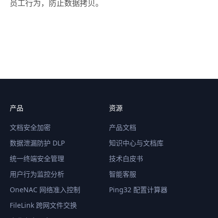
员工行为，防止数据拷贝。
产品
资源
文档安全加密
产品文档
数据泄漏防护 DLP
知识中心与文档库
统一终端安全管理
技术白皮书
用户行为监控分析
智能客服
OneNAC 网络准入控制
Ping32 配置计算器
FileLink 跨网文件交换