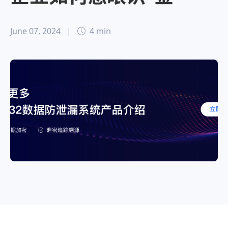
June 07, 2024
|
4 min