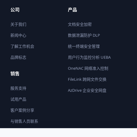
公司
产品
关于我们
文档安全加密
新闻中心
数据泄漏防护 DLP
了解工作机会
统一终端安全管理
品牌标志
用户行为监控分析 UEBA
OneNAC 网络准入控制
销售
FileLink 跨网文件交换
服务支持
AzDrive 企业安全网盘
试用产品
客户案例分享
与销售人员联系
成为合作伙伴