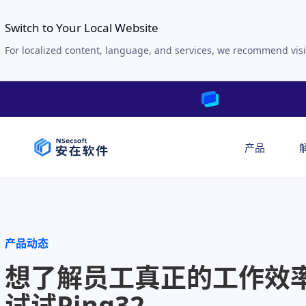
Switch to Your Local Website
For localized content, language, and services, we recommend visi
产品
产品动态
想了解员工真正的工作效
试试Ping32