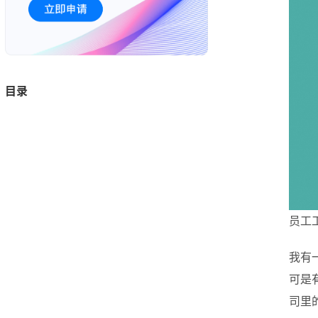
目录
员工
我有
可是
司里