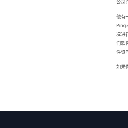
公司
他有
Pi
况进
们软
件资
如果