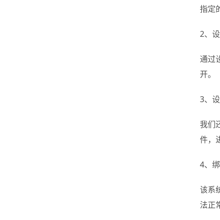
指定
2、
通过
开。
3、
我们
件，
4、
该系
法正