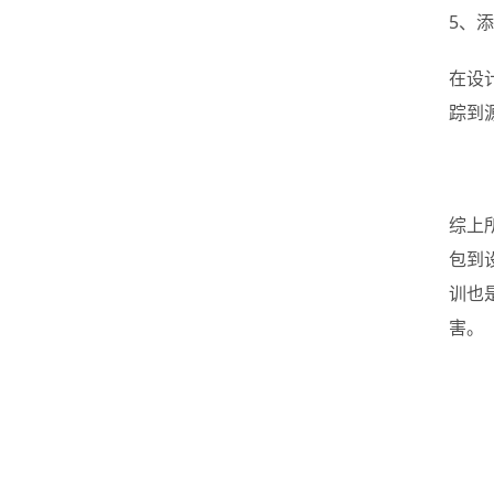
5、
在设
踪到
综上
包到
训也
害。