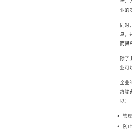
墙、
业的
同时
息，
而提
除了
业可
企业
终端
以：
管
防