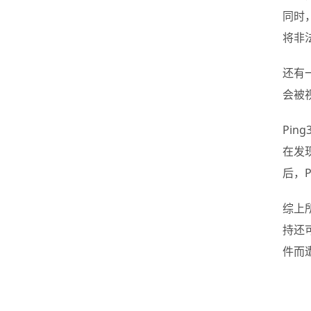
同时
将非
还有
会被
Pi
在发
后，
综上
持还
件而