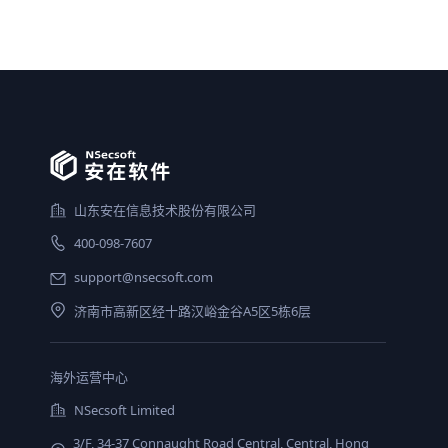
山东安在信息技术股份有限公司
400-098-7607
support@nsecsoft.com
济南市高新区经十路汉峪金谷A5区5栋6层
海外运营中心
NSecsoft Limited
3/F, 34-37 Connaught Road Central, Central, Hong