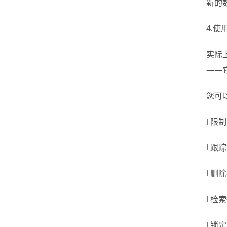
新的
4.使
实际
——
您可
l 
l 
l 
l 检
l 锁