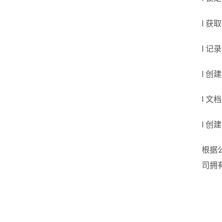
l 
l 
l 
l 文
l 创
根据
司拥