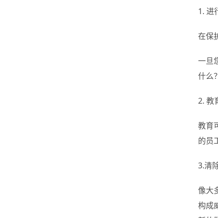
1. 
在保
一旦
什么
2. 
教育
的员
3.清
像大
构成