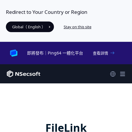
Redirect to Your Country or Region
Global（ English ）
Stay on this site
即將發布｜Ping64 一體化平台
查看詳情
FileLink