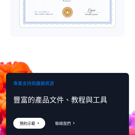
專業支持與擴展資源
豐富的產品文件、教程與工具
預約示範
聯絡我們