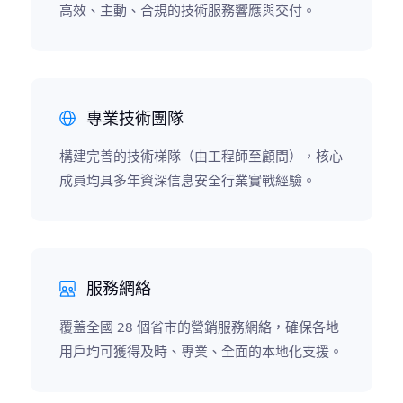
高效、主動、合規的技術服務響應與交付。
專業技術團隊
構建完善的技術梯隊（由工程師至顧問），核心
成員均具多年資深信息安全行業實戰經驗。
服務網絡
覆蓋全國 28 個省市的營銷服務網絡，確保各地
用戶均可獲得及時、專業、全面的本地化支援。