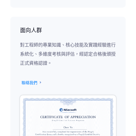
面向人群
對工程師的專業知識、核心技能及實踐經驗進行
系統化、多維度考核與評估，經認定合格後頒授
正式資格認證。
聯絡我們