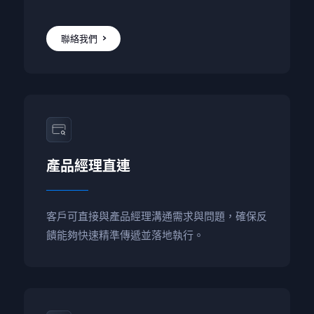
聯絡我們
產品經理直連
客戶可直接與產品經理溝通需求與問題，確保反
饋能夠快速精準傳遞並落地執行。