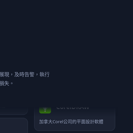
全球知名的矢量圖形平面設計軟體
Premiere
w
符合行業標準的專業視頻和電影編
體
輯
展現，及時告警，執行
s
Maya
損失。
軟體
一款專業的三維動畫設計軟體
CorelDRAW
設計軟體