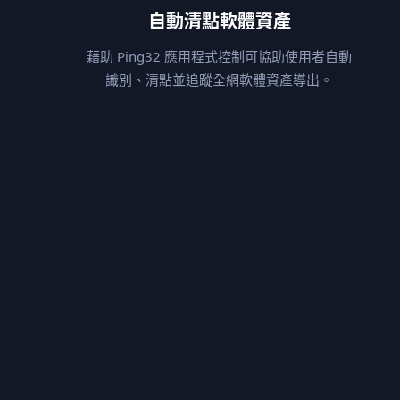
自動清點軟體資產
CorelDRAW
設計軟體
藉助 Ping32 應用程式控制可協助使用者自動
識別、清點並追蹤全網軟體資產導出。
加拿大Corel公司的平面設計軟體
 繪圖軟體