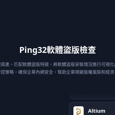
ChemDra
一款強大的化學繪圖軟
Ping32軟體盜版檢查
體資產，匹配軟體盜版特徵，將軟體盜版安裝情況進行可視化
Soildwork
管控策略，確保企業內網安全，幫助企業規避版權風險和經濟
達索公司旗下機械設計
Altium
應用廣泛的印刷電路板