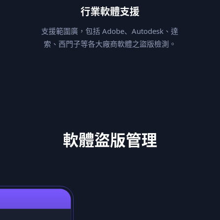
行業軟體支援
應用廣泛的印刷電路板
支援範圍廣，包括 Adobe、Autodesk、達
索、西門子等各大廠商軟體之盜版檢測。
AutoCAD
主流的二維和三維 CAD
軟體盜版管理