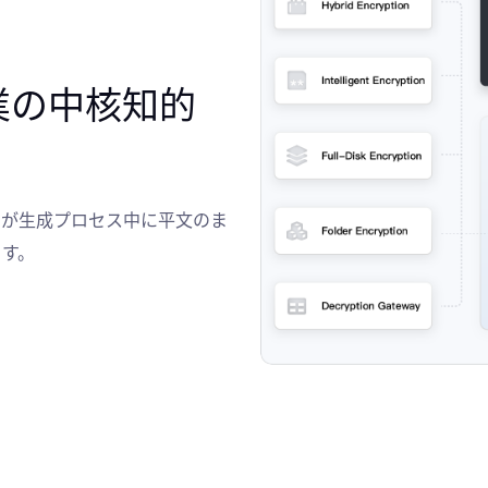
業の中核知的
タが生成プロセス中に平文のま
ます。